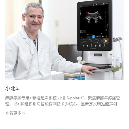
小北斗
麻醉疼痛专用ai精准超声系统“小北斗polaris”，聚焦麻醉与疼痛管
理，以ai神经识别与智能穿刺技术为核心，重新定义精准超声引
导。
查看更多 >