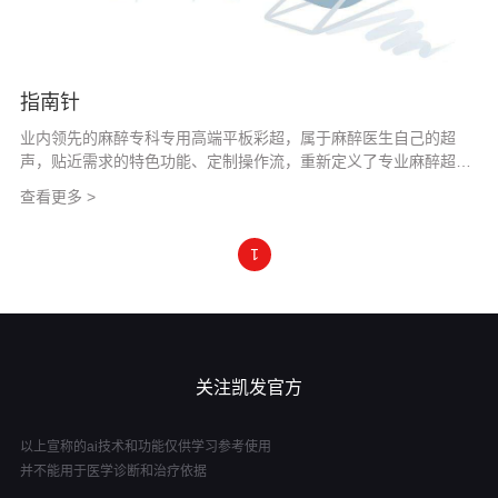
指南针
业内领先的麻醉专科专用高端平板彩超，属于麻醉医生自己的超
声，贴近需求的特色功能、定制操作流，重新定义了专业麻醉超声
标准
查看更多 >
1
关注凯发官方
以上宣称的ai技术和功能仅供学习参考使用
并不能用于医学诊断和治疗依据