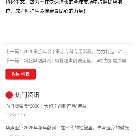
科化生态，致力于在快速增长的全球市场中占据优势地
位，成为呵护生命健康最贴心的力量！
上一篇：
2025重症年会 | 重症专科专用彩超，助力打造icu“新质生产力”
下一篇：
新超声圆桌派 | 康复超声前途无量，ai助力如虎添翼
返回列表
热门资讯
向日葵荣登“2026十大超声创新产品”榜单
2026-03-19
华声医疗2026年新年献词：在时代的褶皱里，书写医疗的微光