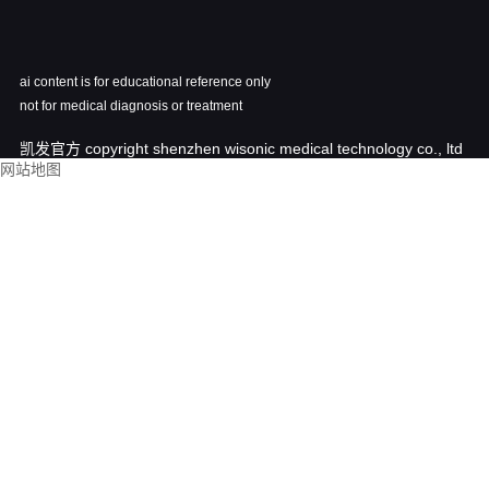
ai content is for educational reference only
not for medical diagnosis or treatment
凯发官方 copyright shenzhen wisonic medical technology co., ltd
网站地图