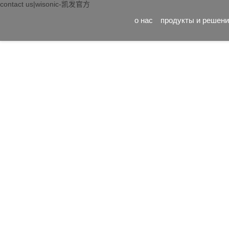
contact us|wisonic-凯发官方
о нас
продукты и решени