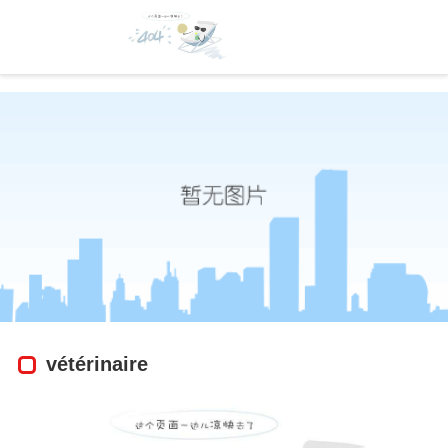
products|wisonic-凯发官方
vétérinaire