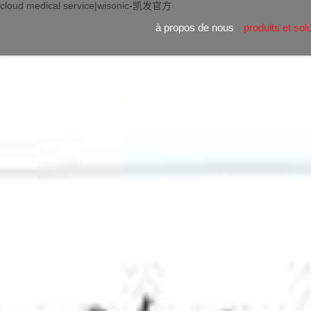
cloud medical service|wisonic-凯发官方
à propos de nous
produits et sol