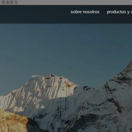
-凯发官方
sobre nosotros
productos y 