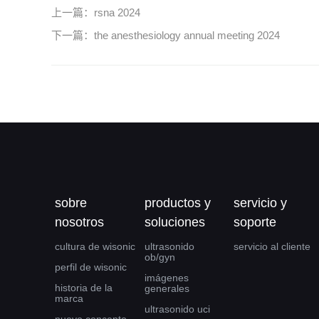
上一篇：
rsna 2024
下一篇：
the anesthesiology annual meeting 2024
sobre
productos y
servicio y
nosotros
soluciones
soporte
cultura de wisonic
ultrasonido
servicio al cliente
ob/gyn
perfil de wisonic
imágenes
historia de la
generales
marca
ultrasonido uci