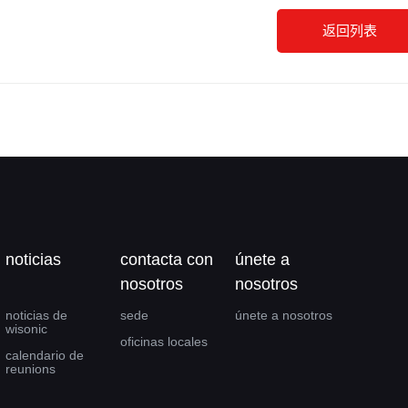
返回列表
noticias
contacta con
únete a
nosotros
nosotros
noticias de
sede
únete a nosotros
wisonic
oficinas locales
calendario de
reunions