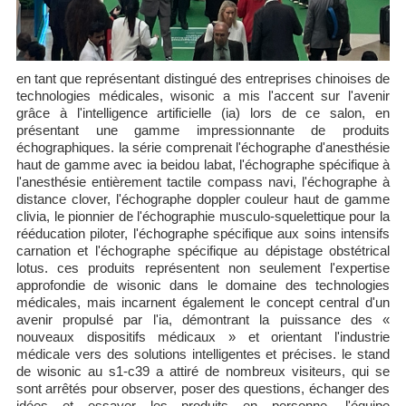
en tant que représentant distingué des entreprises chinoises de
technologies médicales, wisonic a mis l'accent sur l'avenir
grâce à l'intelligence artificielle (ia) lors de ce salon, en
présentant une gamme impressionnante de produits
échographiques. la série comprenait l'échographe d'anesthésie
haut de gamme avec ia beidou labat, l'échographe spécifique à
l'anesthésie entièrement tactile compass navi, l'échographe à
distance clover, l'échographe doppler couleur haut de gamme
clivia, le pionnier de l'échographie musculo-squelettique pour la
rééducation piloter, l'échographe spécifique aux soins intensifs
carnation et l'échographe spécifique au dépistage obstétrical
lotus. ces produits représentent non seulement l'expertise
approfondie de wisonic dans le domaine des technologies
médicales, mais incarnent également le concept central d'un
avenir propulsé par l'ia, démontrant la puissance des «
nouveaux dispositifs médicaux » et orientant l'industrie
médicale vers des solutions intelligentes et précises. le stand
de wisonic au s1-c39 a attiré de nombreux visiteurs, qui se
sont arrêtés pour observer, poser des questions, échanger des
idées et essayer les produits en personne. l'équipe