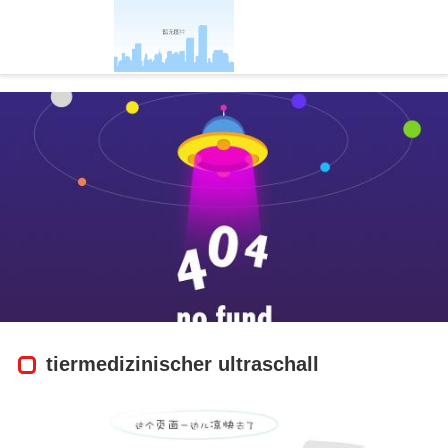
products|wisonic-凯发官方
tiermedizinischer ultraschall