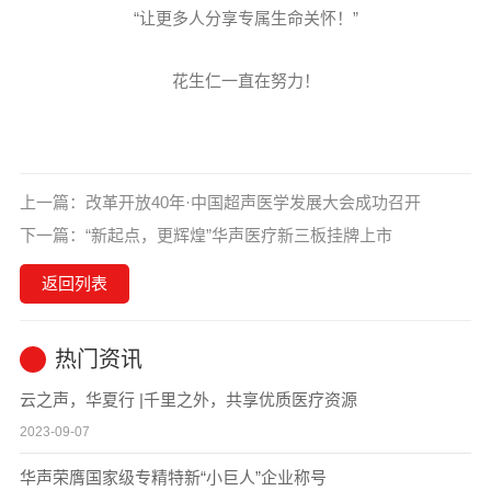
“让更多人分享专属生命关怀！”
花生仁一直在努力！
上一篇：
改革开放40年·中国超声医学发展大会成功召开
下一篇：
“新起点，更辉煌”华声医疗新三板挂牌上市
返回列表
热门资讯
云之声，华夏行 |千里之外，共享优质医疗资源
2023-09-07
华声荣膺国家级专精特新“小巨人”企业称号