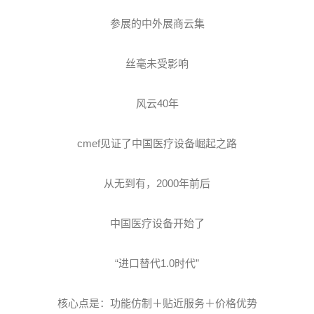
参展的中外展商云集
丝毫未受影响
风云40年
cmef见证了中国医疗设备崛起之路
从无到有，2000年前后
中国医疗设备开始了
“进口替代1.0时代”
核心点是：功能仿制＋贴近服务＋价格优势