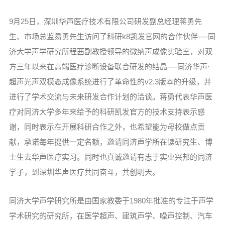
9月25日，深圳华声医疗技术有限公司研发副总经理蒋勇先
生、市场总监易勇先生访问了科研k8凯发官网的合作伙伴----同
济大学声学研究所程茜副教授领导的微纳声成像实验室，对双
方三年以来在高端医疗诊断设备联合研发的结晶----同济华声·
超声光声双模态成像系统进行了革命性的v2.3版本的升级，并
进行了学术交流与未来研发合作计划的洽谈。蒋勇代表华声医
疗对同济大学多年来给予的科研凯发官方的技术支持表示感
谢，同时表示在开展科研合作之外，也希望能为母校做点贡
献，承诺每年提供一定名额，邀请同济声学所在读研究生、博
士生去华声医疗实习。同时也真诚邀请有志于实业兴邦的同济
学子，到深圳华声医疗共同奋斗，共创明天。
同济大学声学研究所是由国家教委于1980年批准的专注于声学
学术研究的研究所，在医学超声、建筑声学、噪声控制、汽车