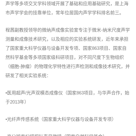
声学等多项交叉学科领域开展了基础和应用基础研究，是上海
市声学学会的挂靠单位，常年位居国内声学学科排名前三。
程茜副教授领导的微纳声成像实验室专注于微米-纳米尺度声学
测量和成像技术研究，以及相应的实验系统研发，近年来承担
了国家重大科学仪器与设备开发专项、国家863项目、国家自
然科学基金等多项国家级科研项目，对不同尺度下生物组织
（细胞-肿瘤）的物理化学特性进行声检测和成像技术研究，并
研发了相关实验系统：
•医用超声/光声双模态成像仪（国家863项目，与华声合作，始
于2013年）
•光纤声传感系统（国家重大科学仪器与设备开发专项）