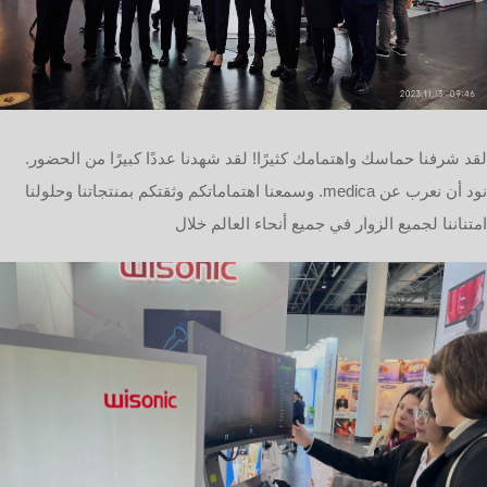
.لقد شرفنا حماسك واهتمامك كثيرًا! لقد شهدنا عددًا كبيرًا من الحضور
وسمعنا اهتماماتكم وثقتكم بمنتجاتنا وحلولنا .medica نود أن نعرب عن
امتناننا لجميع الزوار في جميع أنحاء العالم خلال