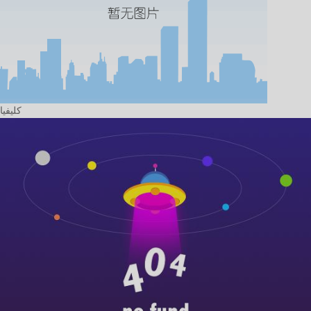
كليفيا