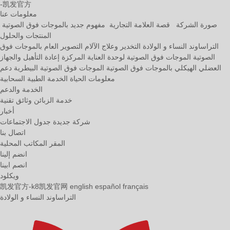
-凯发官方
معلومات عنا
صورة الشركة
قصة العلامة التجارية
مفهوم جديد بالموجات فوق الصوتية
المنتجات والحلول
التراساوند النساء و الولادة
التخدير وعلاج الآلام
التصوير العام بالموجات فوق
الصوتية
الموجات فوق الصوتية لوحدة العناية المركزة
إعادة التأهيل والجهاز
العضلي الهيكلي بالموجات فوق الصوتية
الموجات فوق الصوتية البيطرية
دعم
معلومات الحياة
الخدمة الطبية السحابية
الخدمة والدعم
خدمة الزبائن
وثائق تقنية
أخبار
شركة جديدة
جدول الاجتماعات
اتصال بنا
المقر
المكاتب المحلية
انضم إلينا
انصم ابينا
ويكلود
凯发官方-k8凯发官网
english
español
français
التراساوند النساء و الولادة