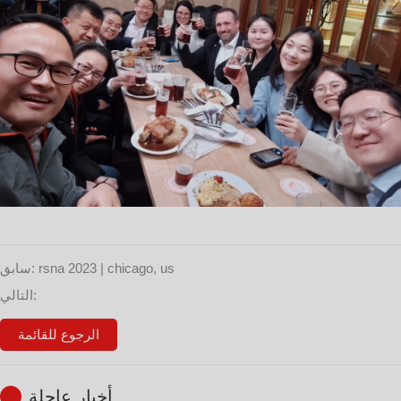
rsna 2023 | chicago, us
سابق:
التالي:
الرجوع للقائمة
أخبار عاجلة