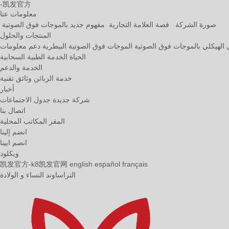
-凯发官方
معلومات عنا
صورة الشركة
قصة العلامة التجارية
مفهوم جديد بالموجات فوق الصوتية
المنتجات والحلول
ي الهيكلي بالموجات فوق الصوتية
الموجات فوق الصوتية البيطرية
دعم معلومات
الحياة
الخدمة الطبية السحابية
الخدمة والدعم
خدمة الزبائن
وثائق تقنية
أخبار
شركة جديدة
جدول الاجتماعات
اتصال بنا
المقر
المكاتب المحلية
انضم إلينا
انصم ابينا
ويكلود
凯发官方-k8凯发官网
english
español
français
التراساوند النساء و الولادة