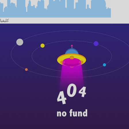
كليفيا